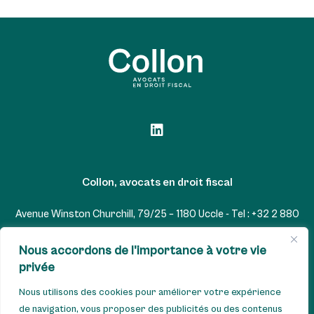
Collon, avocats en droit fiscal
Avenue Winston Churchill, 79/25 – 1180 Uccle - Tel : +32 2 880
07 22 - GSM : +32 477 567 865
Nous accordons de l'importance à votre vie
TVA : BE0833.413.310 - IBAN : BE65 7512 0735 2896 -
privée
AXABBE22
Nous utilisons des cookies pour améliorer votre expérience
de navigation, vous proposer des publicités ou des contenus