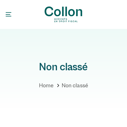
Skip
Skip
links
to
Toggle navigation
primary
navigation
Skip
to
Non classé
content
Home
Non classé