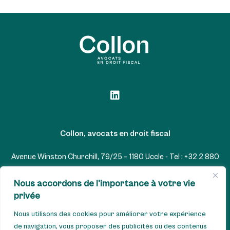
Collon, avocats en droit fiscal
Avenue Winston Churchill, 79/25 – 1180 Uccle - Tel : +32 2 880
07 22 - GSM : +32 477 567 865
Nous accordons de l'importance à votre vie
TVA : BE0833.413.310 - IBAN : BE65 7512 0735 2896 -
privée
AXABBE22
Nous utilisons des cookies pour améliorer votre expérience
de navigation, vous proposer des publicités ou des contenus