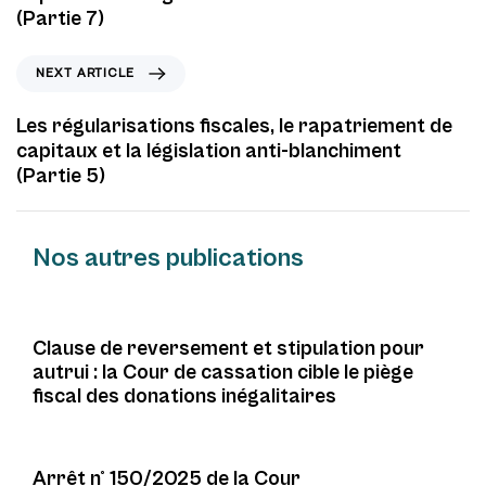
i
(Partie 7)
o
u
N
NEXT ARTICLE
s
e
A
x
Les régularisations fiscales, le rapatriement de
r
t
capitaux et la législation anti-blanchiment
t
A
(Partie 5)
i
r
c
t
l
i
Nos autres publications
e
c
Non classé
4 mois ago
l
e
Clause de reversement et stipulation pour
autrui : la Cour de cassation cible le piège
Non classé
fiscal des donations inégalitaires
4 mois ago
Arrêt n° 150/2025 de la Cour