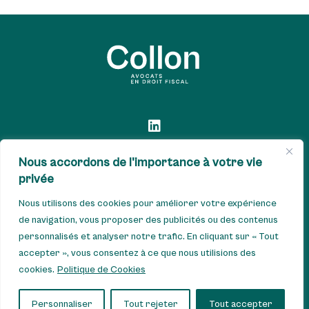
Nous accordons de l'importance à votre vie
Collon, avocats en droit fiscal
privée
Nous utilisons des cookies pour améliorer votre expérience
Avenue Winston Churchill, 79/25 – 1180 Uccle - Tel : +32 2 880
de navigation, vous proposer des publicités ou des contenus
07 22 - GSM : +32 477 567 865
personnalisés et analyser notre trafic. En cliquant sur « Tout
accepter », vous consentez à ce que nous utilisions des
TVA : BE0833.413.310 - IBAN : BE65 7512 0735 2896 -
cookies.
Politique de Cookies
AXABBE22
Personnaliser
Tout rejeter
Tout accepter