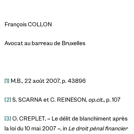
François COLLON
Avocat au barreau de Bruxelles
[1]
M.B., 22 août 2007, p. 43896
[2]
S. SCARNA et C. REINESON,
op.cit.
, p. 107
[3]
O. CREPLET, « Le délit de blanchiment après
la loi du 10 mai 2007 », in
Le droit pénal financier