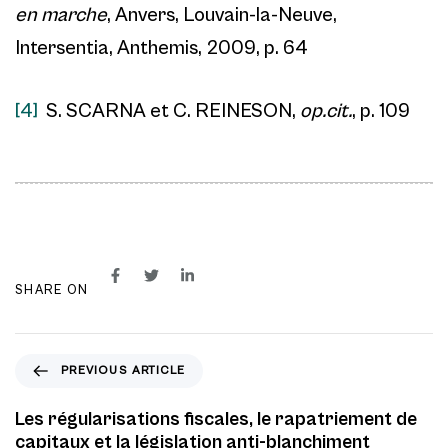
en marche
, Anvers, Louvain-la-Neuve,
Intersentia, Anthemis, 2009, p. 64
[4]
S. SCARNA et C. REINESON,
op.cit.
, p. 109
SHARE ON
P
PREVIOUS ARTICLE
r
e
Les régularisations fiscales, le rapatriement de
v
capitaux et la législation anti-blanchiment