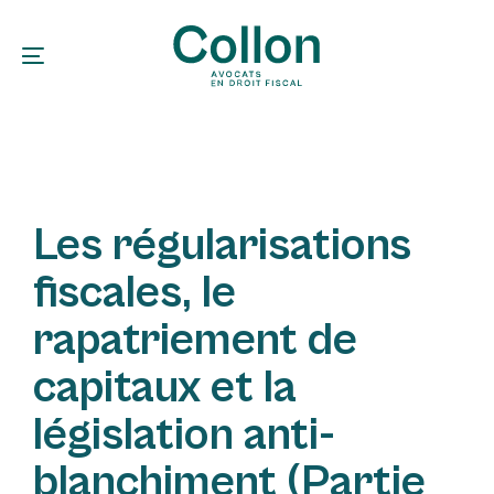
Skip
Skip
links
to
Toggle navigation
primary
navigation
PUBLISHED
IN:
Skip
Les régularisations
to
content
fiscales, le
rapatriement de
capitaux et la
législation anti-
blanchiment (Partie