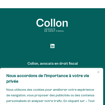
Collon, avocats en droit fiscal
Avenue Winston Churchill, 79/25 – 1180 Uccle - Tel : +32 2 880
Nous accordons de l'importance à votre vie
privée
07 22 - GSM : +32 477 567 865
TVA : BE0833.413.310 - IBAN : BE65 7512 0735 2896 -
Nous utilisons des cookies pour améliorer votre expérience
de navigation, vous proposer des publicités ou des contenus
AXABBE22
personnalisés et analyser notre trafic. En cliquant sur « Tout