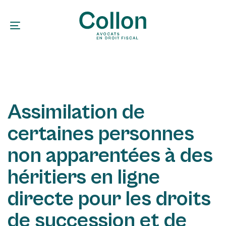
Skip
Skip
links
to
Toggle navigation
primary
navigation
PUBLISHED
Author
Published
IN:
on:
Skip
Assimilation de
to
content
certaines personnes
non apparentées à des
héritiers en ligne
directe pour les droits
de succession et de