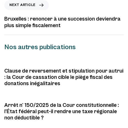
o
N
NEXT ARTICLE
u
e
s
x
Bruxelles : renoncer à une succession deviendra
A
t
plus simple fiscalement
r
A
t
r
i
t
Nos autres publications
c
i
Non classé
4 mois ago
l
c
e
l
e
Clause de reversement et stipulation pour autrui
: la Cour de cassation cible le piège fiscal des
Non classé
donations inégalitaires
4 mois ago
Arrêt n° 150/2025 de la Cour constitutionnelle :
l’État fédéral peut-il rendre une taxe régionale
non déductible ?