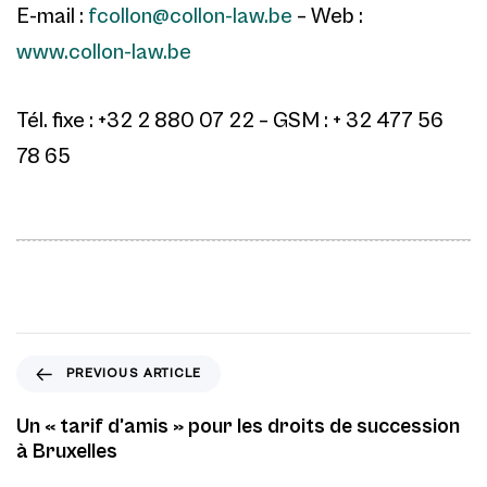
E-mail :
fcollon@collon-law.be
– Web :
www.collon-law.be
Tél. fixe : +32 2 880 07 22 – GSM : + 32 477 56
78 65
P
PREVIOUS ARTICLE
r
e
Un « tarif d’amis » pour les droits de succession
v
à Bruxelles
i